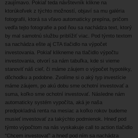
zaujímavo. Pokiaľ teda návštevník klikne na
ktorúkoľvek z týchto možností, objaví sa mu galéria
fotografii, ktorá sa vľavo automaticky prepína, pričom
vedľa tejto fotografie a pod ňou sa nachádza text, ktorý
by mal samotnú službu priblížiť viac. Pod týmto textom
sa nachádza ešte aj CTA tlačidlo na výpočet
investovania. Pokiaľ klikneme na tlačidlo výpočtu
investovania, otvorí sa nám tabuľka, kde si vieme
stanoviť náš cieľ, či máme záujem o výpočet hypotéky,
dôchodku a podobne. Zvolíme si o aký typ investície
máme záujem, po akú dobu sme ochotní investovať a
suma, koľko sme ochotní investovať. Následne nám
automaticky systém vypočíta, aká je naša
predpokladná renta na mesiac a koľko rokov budeme
musieť investovať za takýchto podmienok. Hneď pod
týmto výpočtom na nás vyskakuje call to action tlačidlo
“Chcem investovať” a hneď pod ním sa nachádza