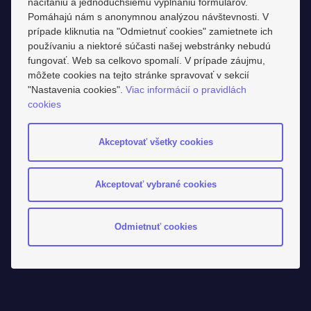
načítaniu a jednoduchšiemu vypĺňaniu formulárov.
Pomáhajú nám s anonymnou analýzou návštevnosti. V
prípade kliknutia na "Odmietnuť cookies" zamietnete ich
používaniu a niektoré súčasti našej webstránky nebudú
fungovať. Web sa celkovo spomalí. V prípade záujmu,
môžete cookies na tejto stránke spravovať v sekcií
"Nastavenia cookies".
Viac informácií o pravidlách
cookies
Akceptovať všetky cookies
Akceptovať vybrané cookies
Odmietnuť cookies