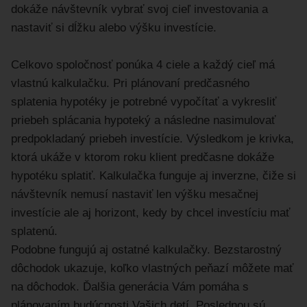
dokáže návštevník vybrať svoj cieľ investovania a
nastaviť si dĺžku alebo výšku investície.
Celkovo spoločnosť ponúka 4 ciele a každý cieľ má
vlastnú kalkulačku. Pri plánovaní predčasného
splatenia hypotéky je potrebné vypočítať a vykresliť
priebeh splácania hypoteký a následne nasimulovať
predpokladaný priebeh investície. Výsledkom je krivka,
ktorá ukáže v ktorom roku klient predčasne dokáže
hypotéku splatiť. Kalkulačka funguje aj inverzne, čiže si
návštevník nemusí nastaviť len výšku mesačnej
investície ale aj horizont, kedy by chcel investíciu mať
splatenú.
Podobne fungujú aj ostatné kalkulačky. Bezstarostný
dôchodok ukazuje, koľko vlastných peňazí môžete mať
na dôchodok. Ďalšia generácia Vám pomáha s
plánovaním budúcnosti Vašich detí. Poslednou sú