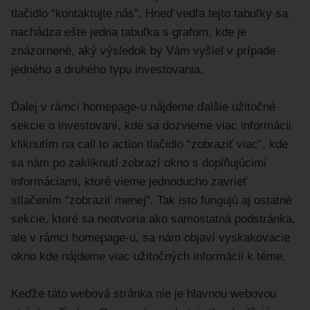
tlačidlo “kontaktujte nás”. Hneď vedľa tejto tabuľky sa
nachádza ešte jedna tabuľka s grafom, kde je
znázornené, aký výsledok by Vám vyšiel v prípade
jedného a druhého typu investovania.
Ďalej v rámci homepage-u nájdeme ďalšie užitočné
sekcie o investovaní, kde sa dozvieme viac informácii
kliknutím na call to action tlačidlo “zobraziť viac”, kde
sa nám po zakliknutí zobrazí okno s doplňujúcimi
informáciami, ktoré vieme jednoducho zavrieť
stlačením “zobraziť menej”. Tak isto fungujú aj ostatné
sekcie, ktoré sa neotvoria ako samostatná podstránka,
ale v rámci homepage-u, sa nám objaví vyskakovacie
okno kde nájdeme viac užitočných informácii k téme.
Keďže táto webová stránka nie je hlavnou webovou