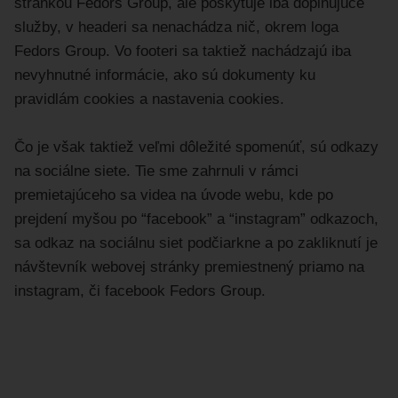
stránkou Fedors Group, ale poskytuje iba doplňujúce
služby, v headeri sa nenachádza nič, okrem loga
Fedors Group. Vo footeri sa taktiež nachádzajú iba
nevyhnutné informácie, ako sú dokumenty ku
pravidlám cookies a nastavenia cookies.
Čo je však taktiež veľmi dôležité spomenúť, sú odkazy
na sociálne siete. Tie sme zahrnuli v rámci
premietajúceho sa videa na úvode webu, kde po
prejdení myšou po “facebook” a “instagram” odkazoch,
sa odkaz na sociálnu siet podčiarkne a po zakliknutí je
návštevník webovej stránky premiestnený priamo na
instagram, či facebook Fedors Group.