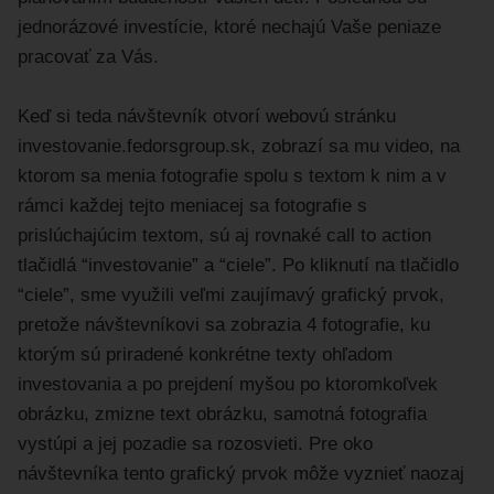
jednorázové investície, ktoré nechajú Vaše peniaze
pracovať za Vás.
Keď si teda návštevník otvorí webovú stránku
investovanie.fedorsgroup.sk, zobrazí sa mu video, na
ktorom sa menia fotografie spolu s textom k nim a v
rámci každej tejto meniacej sa fotografie s
prislúchajúcim textom, sú aj rovnaké call to action
tlačidlá “investovanie” a “ciele”. Po kliknutí na tlačidlo
“ciele”, sme využili veľmi zaujímavý grafický prvok,
pretože návštevníkovi sa zobrazia 4 fotografie, ku
ktorým sú priradené konkrétne texty ohľadom
investovania a po prejdení myšou po ktoromkoľvek
obrázku, zmizne text obrázku, samotná fotografia
vystúpi a jej pozadie sa rozosvieti. Pre oko
návštevníka tento grafický prvok môže vyznieť naozaj