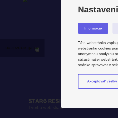
Nastaveni
Informácie
Táto webstránka zapisuj
webstránku cookies pom
anonymnou analýzou návš
súčasti našej webstrán
stránke spravovať v sek
Akceptovať všetky
STAR6 RESIDENCE
Tvorba web stránok