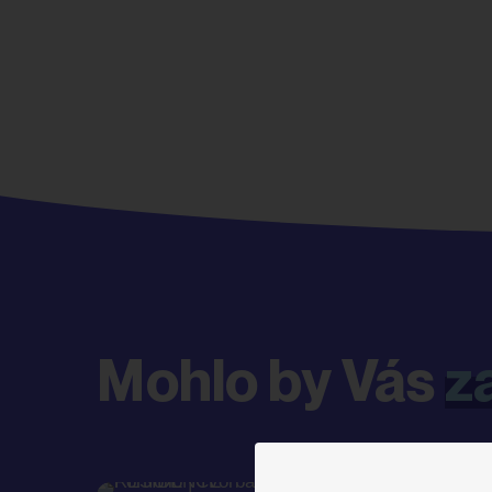
Mohlo by Vás
z