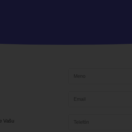
Vaše meno
*
Vaša e-mailová adresa
*
Vaše telefónne číslo
*
e Vašu