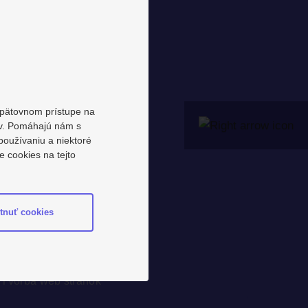
 opätovnom prístupe na
ov. Pomáhajú nám s
používaniu a niektoré
 cookies na tejto
tnuť cookies
Pohyb bez barier
Tvorba web stránok