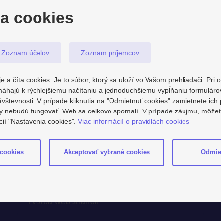
a cookies
Zoznam účelov
Zoznam príjemcov
e a číta cookies. Je to súbor, ktorý sa uloží vo Vašom prehliadači. Pri
áhajú k rýchlejšiemu načítaniu a jednoduchšiemu vypĺňaniu formulár
tevnosti. V prípade kliknutia na "Odmietnuť cookies" zamietnete ich 
ky nebudú fungovať. Web sa celkovo spomalí. V prípade záujmu, môžete
cií "Nastavenia cookies".
Viac informácií o pravidlách cookies
 cookies
Akceptovať vybrané cookies
Odmie
LA developing
Tvorba web stránok