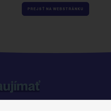
PREJSŤ NA WEBSTRÁNKU
aujímať