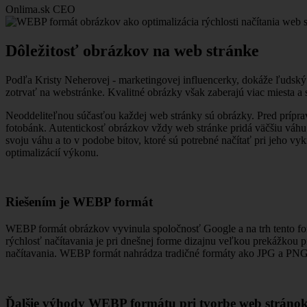
Onlima.sk
CEO
Dôležitosť obrázkov na web stránke
Podľa Kristy Neherovej - marketingovej influencerky, dokáže ľudský
zotrvať na webstránke. Kvalitné obrázky však zaberajú viac miesta a
Neoddeliteľnou súčasťou každej web stránky sú obrázky. Pred prípra
fotobánk. Autentickosť obrázkov vždy web stránke pridá väčšiu váhu.
svoju váhu a to v podobe bitov, ktoré sú potrebné načítať pri jeho vy
optimalizácií výkonu.
Riešením je WEBP formát
WEBP formát obrázkov vyvinula spoločnosť Google a na trh tento for
rýchlosť načítavania je pri dnešnej forme dizajnu veľkou prekážkou 
načítavania. WEBP formát nahrádza tradičné formáty ako JPG a PNG
Ďalšie výhody WEBP formátu pri tvorbe web stráno