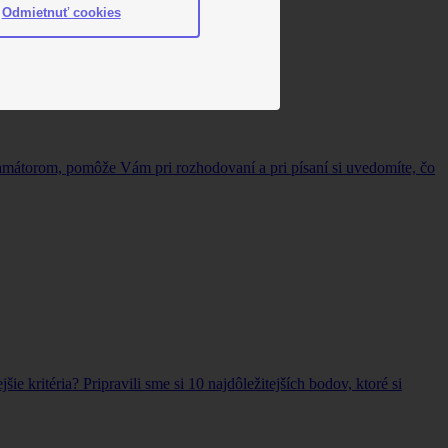
Odmietnuť cookies
gramátorom, pomôže Vám pri rozhodovaní a pri písaní si uvedomíte, čo
šie kritéria? Pripravili sme si 10 najdôležitejších bodov, ktoré si