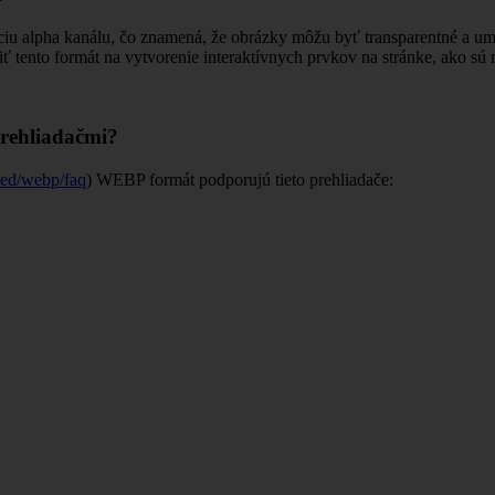
ciu alpha kanálu, čo znamená, že obrázky môžu byť transparentné a um
ento formát na vytvorenie interaktívnych prvkov na stránke, ako sú 
rehliadačmi?
eed/webp/faq
) WEBP formát podporujú tieto prehliadače: