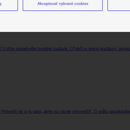
s
Akceptovať vybrané cookies
ú? Určite nepodceňte kvalitné zadanie. Uľahčí to prácu grafikovi, pro
tvorili ste si ju sami, alebo sa chcete presvedčiť, či spĺňa najzákladnej