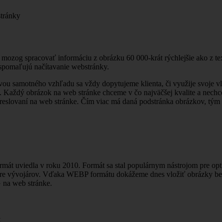
 mozog spracovať informáciu z obrázku 60 000-krát rýchlejšie ako z te
 spomaľujú načítavanie webstránky.
vou samotného vzhľadu sa vždy dopytujeme klienta, či využije svoje v
 Každý obrázok na web stránke chceme v čo najväčšej kvalite a nechce
kreslovaní na web stránke. Čím viac má daná podstránka obrázkov, tým sa
mát uviedla v roku 2010. Formát sa stal populárnym nástrojom pre opt
pre vývojárov. Vďaka WEBP formátu dokážeme dnes vložiť obrázky bez st
 na web stránke.
k