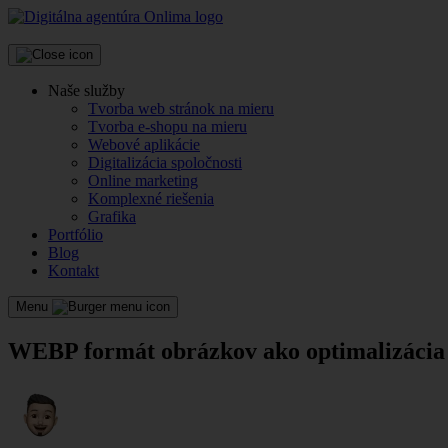
Naše služby
Tvorba web stránok na mieru
Tvorba e-shopu na mieru
Webové aplikácie
Digitalizácia spoločnosti
Online marketing
Komplexné riešenia
Grafika
Portfólio
Blog
Kontakt
Menu
WEBP formát obrázkov ako optimalizácia r