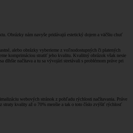
xtu. Obrázky nám navyše pridávajú estetický dojem a väčšiu chuť
lastné, alebo obrázky vyberieme z voľnodostupných či platených
me komprimáciou stratiť jeho kvalitu. Kvalitný obrázok však nesie
 dlhšie načítava a tu sa vývojári stretávali s problémom práve pri
imalizáciu webových stránok z pohľadu rýchlosti načítavania. Práve
raty kvality až o 70% menšie a tak o toto číslo zvýšiť rýchlosť