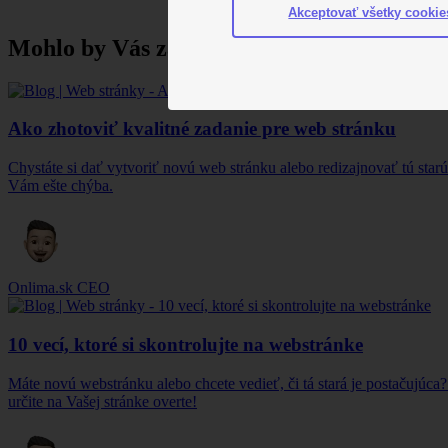
Akceptovať všetky cookie
Mohlo by Vás
zaujímať
Ako zhotoviť kvalitné zadanie pre web stránku
Chystáte si dať vytvoriť novú web stránku alebo redizajnovať tú star
Vám ešte chýba.
Onlima.sk
CEO
10 vecí, ktoré si skontrolujte na webstránke
Máte novú webstránku alebo chcete vedieť, či tá stará je postačujúca? Vy
určite na Vašej stránke overte!