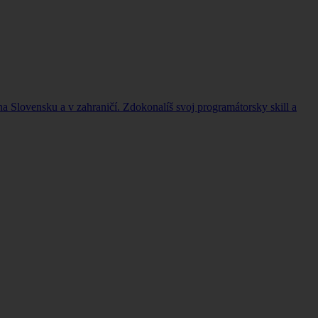
a Slovensku a v zahraničí. Zdokonalíš svoj programátorsky skill a