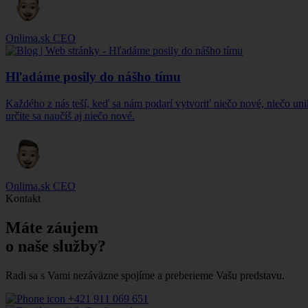
Onlima.sk
CEO
Hľadáme posily do nášho tímu
Každého z nás teší, keď sa nám podarí vytvoriť niečo nové, niečo uni
určite sa naučíš aj niečo nové.
Onlima.sk
CEO
Kontakt
Máte záujem
o
naše služby?
Radi sa s Vami nezáväzne spojíme a preberieme Vašu predstavu.
+421 911 069 651